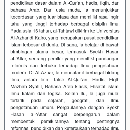
pendidikan dasar dalam Al-Qur’an, hadis, fiqih, dan
bahasa Arab. Dari usia muda, ia menunjukkan
kecerdasan yang luar biasa dan memiliki rasa ingin
tahu yang tinggi terhadap berbagai disiplin ilmu.
Pada usia 16 tahun, al-Tahtawi dikirim ke Universitas
Al-Azhar di Kairo, yang merupakan pusat pendidikan
Islam terbesar di dunia. Di sana, ia belajar di bawah
bimbingan ulama besar, termasuk Syekh Hasan
al-‘Attar, seorang pemikir yang memiliki pandangan
reformis dan terbuka terhadap ilmu pengetahuan
modern. Di Al-Azhar, ia mendalami berbagai bidang
ilmu, antara lain: Tafsir Al-Qur’an, Hadis, Fiqih
Mazhab Syafi’i, Bahasa Arab klasik, Filsafat Islam,
Ilmu kalam dan logika. Selain itu, ia juga mulai
tertarik pada sejarah, geografi, dan ilmu
pengetahuan umum. Pergaulannya dengan Syekh
Hasan al-‘Attar sangat berpengaruh dalam
membentuk pemikirannya tentang pentingnya
reformasi pendidikan dan keterbukaan terhadap ilmu