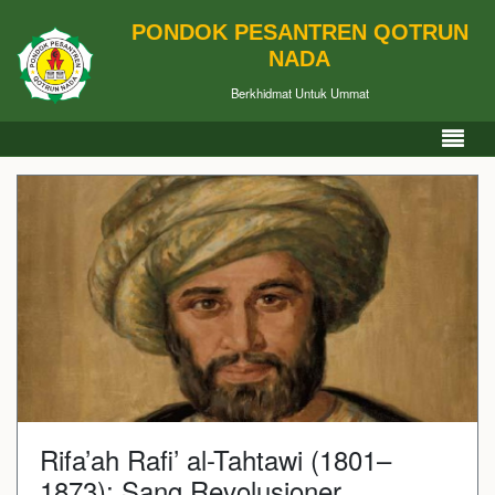
PONDOK PESANTREN QOTRUN
NADA
Berkhidmat Untuk Ummat
Rifa’ah Rafi’ al-Tahtawi (1801–
1873); Sang Revolusioner