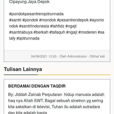
Cipayung Jaya Depok
#pondokpesantrenqotrunnada
#santri
#pondok
#mondok
#pesantrendepok
#ayomo
ndok
#santriindonesia
#tahfidz
#ngaji
#santriabuya
#berkah
#tafaquh
#ngaji
#moderen
#sa
lafy
#qotrunnada
04/09/2021 13:00 - Oleh Administrator - Dilihat kali
Tulisan Lainnya
BERDAMAI DENGAN TAQDIR
By: Jiddah Zainab Perputaran hidup manusia adalah
haq nya Allah SWT. Bagai sebuah sinetron yg sering
kita saksikan di televisi, Tuhan itu adalah sutradara
dan kita adalah bagia