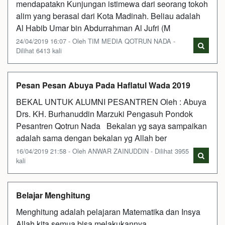
mendapatakn Kunjungan istimewa dari seorang tokoh
alim yang berasal dari Kota Madinah. Beliau adalah
Al Habib Umar bin Abdurrahman Al Jufri (M
24/04/2019 16:07 - Oleh TIM MEDIA QOTRUN NADA -
Dilihat 6413 kali
Pesan Pesan Abuya Pada Haflatul Wada 2019
BEKAL UNTUK ALUMNI PESANTREN Oleh : Abuya
Drs. KH. Burhanuddin Marzuki Pengasuh Pondok
Pesantren Qotrun Nada Bekalan yg saya sampaikan
adalah sama dengan bekalan yg Allah ber
16/04/2019 21:58 - Oleh ANWAR ZAINUDDIN - Dilihat 3955
kali
Belajar Menghitung
Menghitung adalah pelajaran Matematika dan Insya
Allah kita semua bisa melakukannya