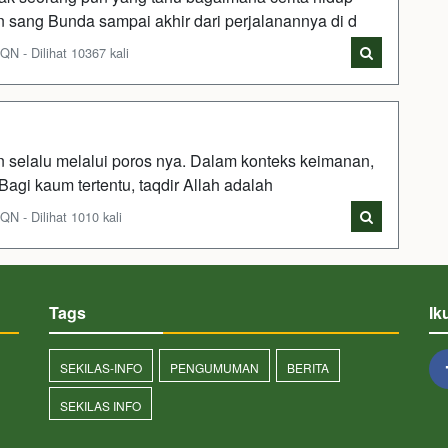
kan sang Bunda sampai akhir dari perjalanannya di d
 - Dilihat 10367 kali
selalu melalui poros nya. Dalam konteks keimanan,
agi kaum tertentu, taqdir Allah adalah
 - Dilihat 1010 kali
Tags
Ik
SEKILAS-INFO
PENGUMUMAN
BERITA
SEKILAS INFO