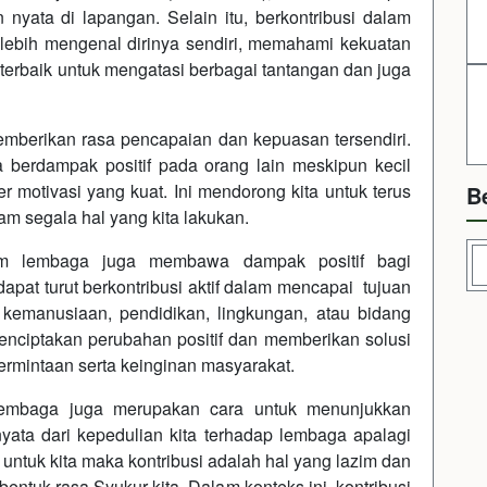
nyata di lapangan. Selain itu, berkontribusi dalam
ebih mengenal dirinya sendiri, memahami kekuatan
erbaik untuk mengatasi berbagai tantangan dan juga
emberikan rasa pencapaian dan kepuasan tersendiri.
ta berdampak positif pada orang lain meskipun kecil
 motivasi yang kuat. Ini mendorong kita untuk terus
B
m segala hal yang kita lakukan.
alam lembaga juga membawa dampak positif bagi
 dapat turut berkontribusi aktif dalam mencapai tujuan
 kemanusiaan, pendidikan, lingkungan, atau bidang
enciptakan perubahan positif dan memberikan solusi
rmintaan serta keinginan masyarakat.
 lembaga juga merupakan cara untuk menunjukkan
yata dari kepedulian kita terhadap lembaga apalagi
ntuk kita maka kontribusi adalah hal yang lazim dan
ntuk rasa Syukur kita. Dalam konteks ini, kontribusi