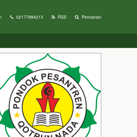
m
02177884213
RSS
Pencarian