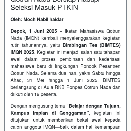
Seleksi Masuk PTKIN
Oleh: Moch Nabil haidar
Depok, 1 Juni 2025
– Ikatan Mahasiswa Qotrun
Nada (IMQN) kembali menyelenggarakan kegiatan
rutin tahunannya, yaitu
Bimbingan Tes (BIMTES)
IMQN 2025
. Kegiatan ini menjadi salah satu tahapan
awal dalam proses pembinaan dan kaderisasi
mahasiswa baru di lingkungan Pondok Pesantren
Qotrun Nada. Selama dua hari, yakni Sabtu hingga
Ahad, 31 Mei hingga 1 Juni 2025, BIMTES
berlangsung di Aula RKB Ponpes Qotrun Nada dan
diikuti oleh 19 peserta.
Dengan mengusung tema
“Belajar dengan Tujuan,
Kampus Impian di Genggaman”
, kegiatan ini
ditujukan untuk memberikan bekal awal kepada
calon anggota IMQN—baik dalam hal kemampuan