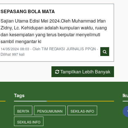
SEPASANG BOLA MATA
Sajian Utama Edisi Mei 2024.Oleh Muhammad Irfan
Zidny, Lc. Kehidupan adalah kumpulan waktu, ruang
dan kesempatan yang terus berputar menyelimuti
sambil mengantar ki
14/05/2024 08:03 - Oleh TIM REDAKSI JURNALIS PPQN -
Dilihat 997 kali
Tampilkan Lebih Banyak
Tags
Ik
BERITA
PENGUMUMAN
SEKILAS-INFO
SEKILAS INFO