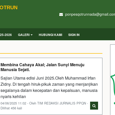
QOTRUN
ponpesqotrunnada@gmail.co
25-2026
GALERI
HUBUNGI KAMI
SIGN IN
Membina Cahaya Akal; Jalan Sunyi Menuju
Manusia Sejati.
Sajian Utama edisi Juni 2025.Oleh Muhammad Irfan
Zidny. Di tengah hiruk-pikuk zaman yang menjanjikan
segalanya dalam kecepatan dan kepalsuan, manusia
nyaris kehilan
04/06/2025 11:02 - Oleh TIM REDAKSI JURNALIS PPQN -
Dilihat 456 kali