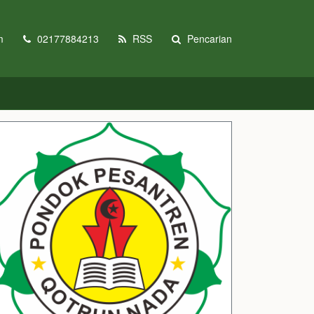
m
02177884213
RSS
Pencarian