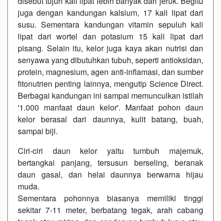
disebut tujuh kali lipat lebih banyak dari jeruk. Begitu
juga dengan kandungan kalsium, 17 kali lipat dari
susu. Sementara kandungan vitamin sepuluh kali
lipat dari wortel dan potasium 15 kali lipat dari
pisang. Selain itu, kelor juga kaya akan nutrisi dan
senyawa yang dibutuhkan tubuh, seperti antioksidan,
protein, magnesium, agen anti-inflamasi, dan sumber
fitonutrien penting lainnya, mengutip Science Direct.
Berbagai kandungan ini sampai memunculkan istilah
'1.000 manfaat daun kelor'. Manfaat pohon daun
kelor berasal dari daunnya, kulit batang, buah,
sampai biji.
Ciri-ciri daun kelor yaitu tumbuh majemuk,
bertangkai panjang, tersusun berseling, beranak
daun gasal, dan helai daunnya berwarna hijau
muda.
Sementara pohonnya biasanya memiliki tinggi
sekitar 7-11 meter, berbatang tegak, arah cabang