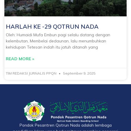
HARLAH KE -29 QOTRUN NADA
Oleh: Humaidi Mufa Embun pagi selalu datang dengan
kelembutan, Membelai dedaunan, lalu menumbuhkan
kehidupan Tetesan indah itu jatuh ditanah yang
READ MORE »
TIM REDAKSI JURNALIS PPQN
September 9, 2025
Pondok Pesantren Qotrun Nada adalah lembaga