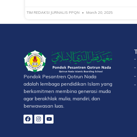
TIM REDAKSI JURNALIS PPQN
March 20, 2025
-
-
-
Pondok Pesantren Qotrun Nada
adalah lembaga pendidikan Islam yang
-
berkomitmen membina generasi muda
agar berakhlak mulia, mandiri, dan
berwawasan luas.