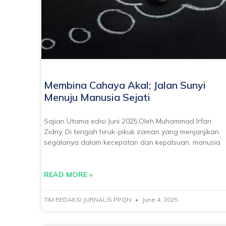
Membina Cahaya Akal; Jalan Sunyi
Menuju Manusia Sejati
Sajian Utama edisi Juni 2025.Oleh Muhammad Irfan
Zidny. Di tengah hiruk-pikuk zaman yang menjanjikan
segalanya dalam kecepatan dan kepalsuan, manusia
READ MORE »
TIM REDAKSI JURNALIS PPQN
June 4, 2025