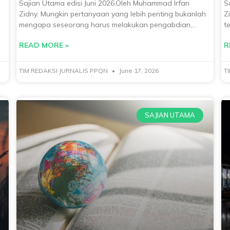
Sajian Utama edisi Juni 2026.Oleh Muhammad Irfan
S
Zidny. Mungkin pertanyaan yang lebih penting bukanlah
Z
mengapa seseorang harus melakukan pengabdian,
te
melakukan
READ MORE »
R
TIM REDAKSI JURNALIS PPQN
June 17, 2026
T
SAJIAN UTAMA