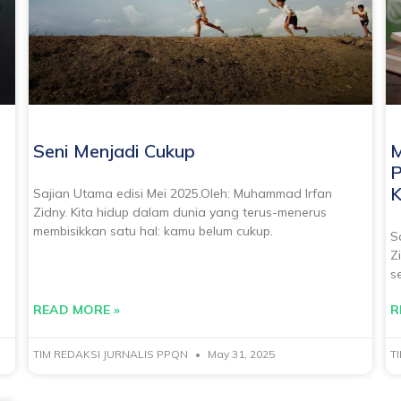
Seni Menjadi Cukup
M
P
K
Sajian Utama edisi Mei 2025.Oleh: Muhammad Irfan
Zidny. Kita hidup dalam dunia yang terus-menerus
membisikkan satu hal: kamu belum cukup.
S
Z
s
READ MORE »
R
TIM REDAKSI JURNALIS PPQN
May 31, 2025
T