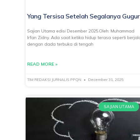
Yang Tersisa Setelah Segalanya Gugur
Sajian Utama edisi Desember 2025.Oleh: Muhammad
Irfan Zidny. Ada saat ketika hidup terasa seperti berjal
dengan dada terbuka di tengah
READ MORE »
TIM REDAKSI JURNALIS PPQN
December 31, 2025
SAJIAN UTAMA