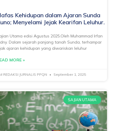
afas Kehidupan dalam Ajaran Sunda
uno; Menyelami Jejak Kearifan Leluhur.
ajian Utama edisi Agustus 2025.Oleh Muhammad Irfan
idny. Dalam sejarah panjang tanah Sunda, terhampar
ejak ajaran kehidupan yang diwariskan leluhur
EAD MORE »
IM REDAKSI JURNALIS PPQN
September 1, 2025
SAJIAN UTAMA