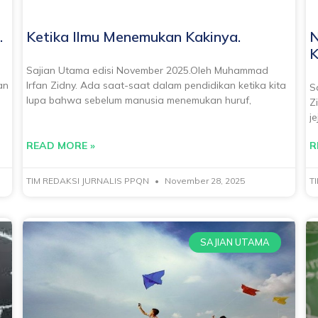
.
Ketika Ilmu Menemukan Kakinya.
N
K
Sajian Utama edisi November 2025.Oleh Muhammad
an
Irfan Zidny. Ada saat-saat dalam pendidikan ketika kita
S
lupa bahwa sebelum manusia menemukan huruf,
Z
j
READ MORE »
R
TIM REDAKSI JURNALIS PPQN
November 28, 2025
T
SAJIAN UTAMA