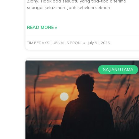
Zidny. Tidak ada sesuatu yang tiba-tiba diterima
sebagai kelaziman. Jauh sebelum sebuah
READ MORE »
TIM REDAKSI JURNALIS PPQN
July 31, 2026
SAJIAN UTAMA