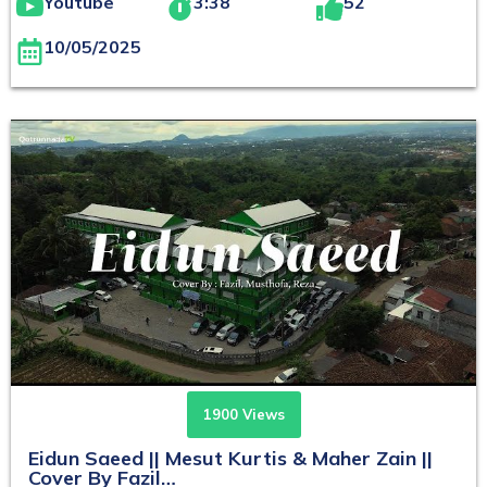
Youtube
3:38
52
10/05/2025
1900 Views
Eidun Saeed || Mesut Kurtis & Maher Zain ||
Cover By Fazil…