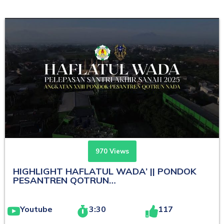
970 Views
HIGHLIGHT HAFLATUL WADA’ || PONDOK
PESANTREN QOTRUN…
Youtube
3:30
117