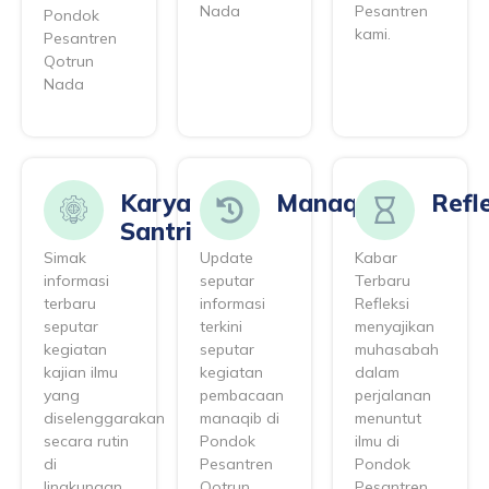
Nada
Pesantren
Pondok
kami.
Pesantren
Qotrun
Nada
Karya
Manaqib
Refl
Santri
Simak
Update
Kabar
informasi
seputar
Terbaru
terbaru
informasi
Refleksi
seputar
terkini
menyajikan
kegiatan
seputar
muhasabah
kajian ilmu
kegiatan
dalam
yang
pembacaan
perjalanan
diselenggarakan
manaqib di
menuntut
secara rutin
Pondok
ilmu di
di
Pesantren
Pondok
lingkungan
Qotrun
Pesantren