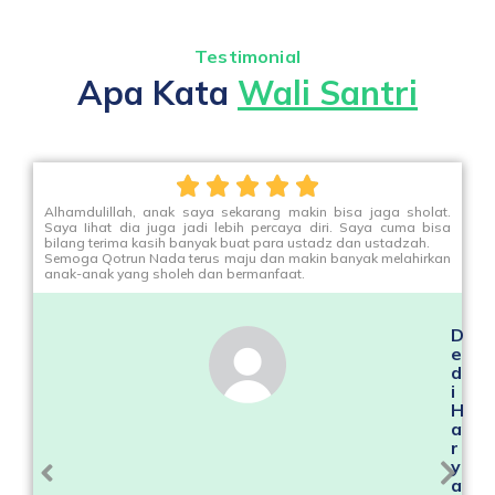
Testimonial
Apa Kata
Wali Santri
Alhamdulillah, anak saya sekarang makin bisa jaga sholat.
Saya Iihat dia juga jadi lebih percaya diri. Saya cuma bisa
bilang terima kasih banyak buat para ustadz dan ustadzah.
Semoga Qotrun Nada terus maju dan makin banyak melahirkan
anak-anak yang sholeh dan bermanfaat.
D
e
d
i
H
a
r
y
a