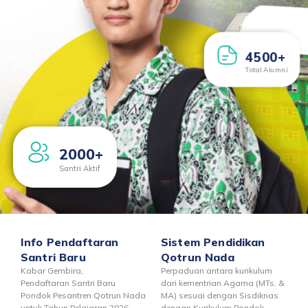
4500+
Total Alumni
2000+
Santri Aktif
Info Pendaftaran
Sistem Pendidikan
Santri Baru
Qotrun Nada
Kabar Gembira,
Perpaduan antara kurikulum
Pendaftaran Santri Baru
dari kementrian Agama (MTs. &
Pondok Pesantren Qotrun Nada
MA) sesuai dengan Sisdiknas
untuk Tahun Pelajaran 2026-
dengan Kurikulum Pondok