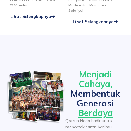
2027 mulai…
Modern dan Pesantren
Salafiyah.
Lihat Selengkapnya
Lihat Selengkapnya
Menjadi
Cahaya,
Membentuk
Generasi
Berdaya
Qotrun Nada hadir untuk
mencetak santri berilmu,