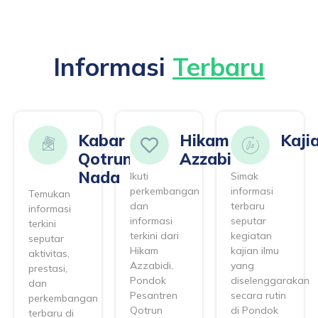
Informasi
Terbaru
Kabar
Hikam
Kaji
Qotrun
Azzabidi
Nada
Ikuti
Simak
perkembangan
informasi
Temukan
dan
terbaru
informasi
informasi
seputar
terkini
terkini dari
kegiatan
seputar
Hikam
kajian ilmu
aktivitas,
Azzabidi,
yang
prestasi,
Pondok
diselenggarakan
dan
Pesantren
secara rutin
perkembangan
Qotrun
di Pondok
terbaru di